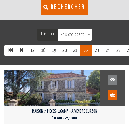
RECHERCHER
Trier par
Prix croissant
17
18
19
20
21
22
23
24
25
2
MAISON 7 PIECES- 160M² - A VENDRE CURZON
Curzon - 277 000 €