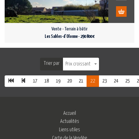
Vente - Terrain à bâtir
Les Sables-d'Olonne - 290 800 €
Trier par
Prix croissant
17
18
19
20
21
22
23
24
25
2
Accueil
Actualités
Liens utiles
Carte de la Vendée