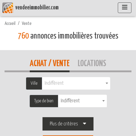
vendeeimmobilier.com
Accueil
Vente
760
annonces immobilières trouvées
ACHAT / VENTE
LOCATIONS
Indifférent
Ville
Indifférent
Type de bien
Plus de critères