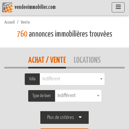
vendeeimmobilier.com
Accueil
Vente
760
annonces immobilières trouvées
ACHAT / VENTE
LOCATIONS
Indifférent
Ville
Indifférent
Type de bien
Plus de critères