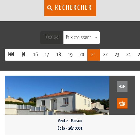
RECHERCHER
Trier par
Prix croissant
16
17
18
19
20
21
22
23
24
2
Vente - Maison
Coëx - 267 000 €