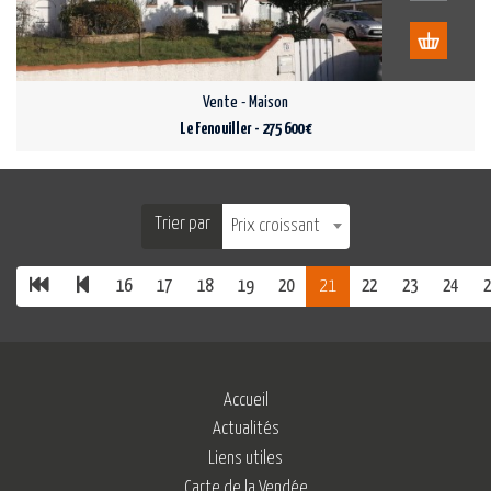
Vente - Maison
Le Fenouiller - 275 600 €
Trier par
Prix croissant
16
17
18
19
20
21
22
23
24
2
Accueil
Actualités
Liens utiles
Carte de la Vendée