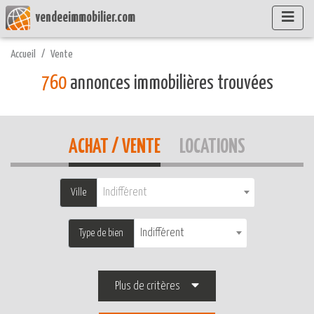
vendeeimmobilier.com
Accueil
Vente
760
annonces immobilières trouvées
ACHAT / VENTE
LOCATIONS
Indifférent
Ville
Indifférent
Type de bien
Plus de critères