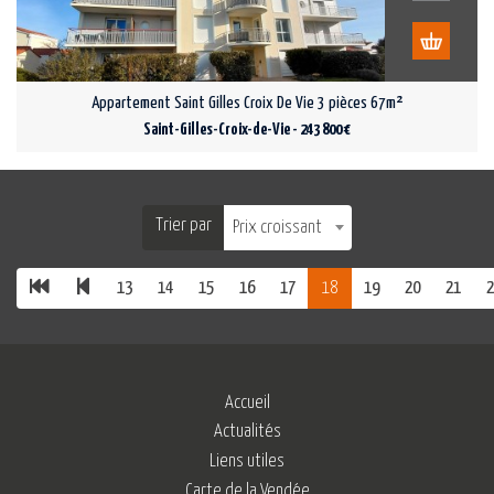
Appartement Saint Gilles Croix De Vie 3 pièces 67m²
Saint-Gilles-Croix-de-Vie - 243 800 €
Trier par
Prix croissant
13
14
15
16
17
18
19
20
21
2
Accueil
Actualités
Liens utiles
Carte de la Vendée