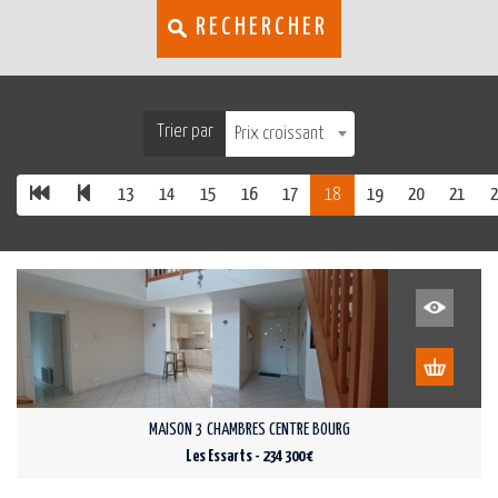
RECHERCHER
Trier par
Prix croissant
13
14
15
16
17
18
19
20
21
2
MAISON 3 CHAMBRES CENTRE BOURG
Les Essarts - 234 300 €