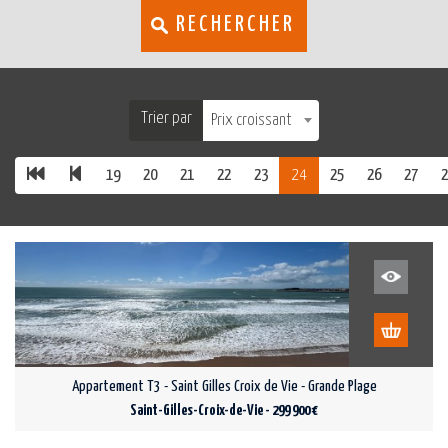
RECHERCHER
Trier par
Prix croissant
19
20
21
22
23
24
25
26
27
2
Appartement T3 - Saint Gilles Croix de Vie - Grande Plage
Saint-Gilles-Croix-de-Vie - 299 900 €