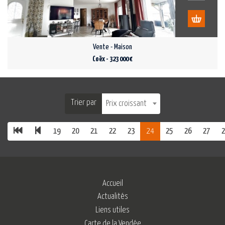
Vente - Maison
Coëx - 323 000 €
Trier par
Prix croissant
19
20
21
22
23
24
25
26
27
2
Accueil
Actualités
Liens utiles
Carte de la Vendée