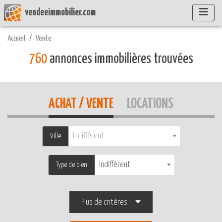
vendeeimmobilier.com
Accueil
Vente
760
annonces immobilières trouvées
ACHAT / VENTE
LOCATIONS
Indifférent
Ville
Indifférent
Type de bien
Plus de critères