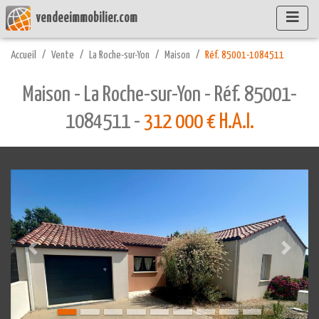
vendeeimmobilier.com
Accueil
Vente
La Roche-sur-Yon
Maison
Réf. 85001-1084511
Maison - La Roche-sur-Yon - Réf. 85001-
1084511 -
312 000 € H.A.I.
Précédente
Suivant