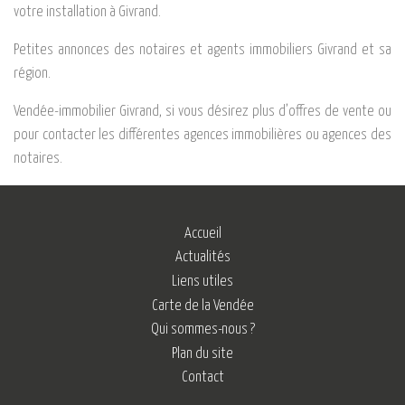
votre installation à Givrand.
Petites annonces des notaires et agents immobiliers Givrand et sa
région.
Vendée-immobilier Givrand, si vous désirez plus d’offres de vente ou
pour contacter les différentes agences immobilières ou agences des
notaires.
Accueil
Actualités
Liens utiles
Carte de la Vendée
Qui sommes-nous ?
Plan du site
Contact