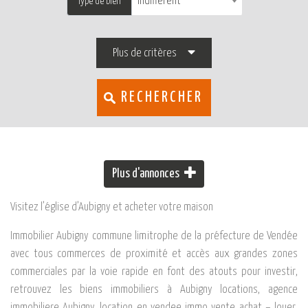
Indifférent
Type de bien
Plus de critères
RECHERCHER
Plus d'annonces
Visitez l’église d’Aubigny et acheter votre maison
Immobilier Aubigny commune limitrophe de la préfecture de Vendée
avec tous commerces de proximité et accès aux grandes zones
commerciales par la voie rapide en font des atouts pour investir,
retrouvez les biens immobiliers à Aubigny locations, agence
immobiliere Aubigny, location en vendee immo vente achat – louer,