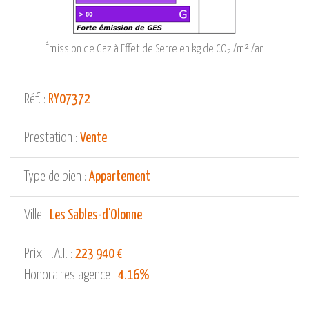
Émission de Gaz à Effet de Serre en kg de CO
/m² /an
2
Réf. :
RY07372
Prestation :
Vente
Type de bien :
Appartement
Ville :
Les Sables-d'Olonne
Prix H.A.I. :
223 940 €
Honoraires agence :
4.16%