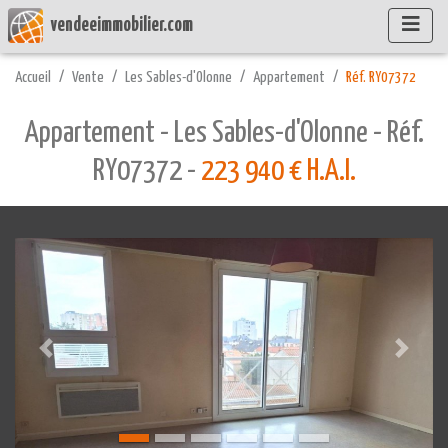
vendeeimmobilier.com
Accueil
Vente
Les Sables-d'Olonne
Appartement
Réf. RY07372
Appartement - Les Sables-d'Olonne - Réf.
RY07372 -
223 940 € H.A.I.
Précédente
Suivant