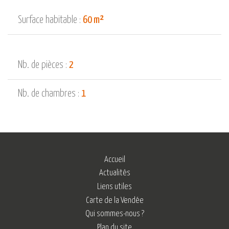
Surface habitable :
60 m²
Nb. de pièces :
2
Nb. de chambres :
1
Accueil
Actualités
Liens utiles
Carte de la Vendée
Qui sommes-nous ?
Plan du site