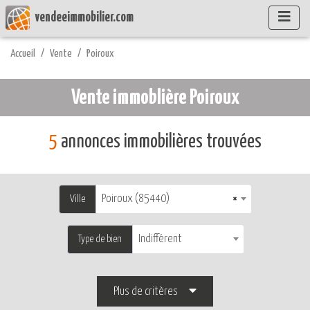
vendeeimmobilier.com
Accueil
Vente
Poiroux
Vente immoblière Poiroux
5
annonces immobilières trouvées
Poiroux (85440)
×
Ville
Indifférent
Type de bien
Plus de critères