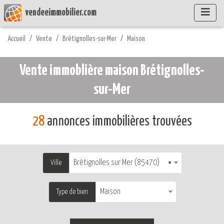
vendeeimmobilier.com
Accueil
Vente
Brétignolles-sur-Mer
Maison
Vente immoblière maison Brétignolles-
sur-Mer
28
annonces immobilières trouvées
Brétignolles sur Mer (85470)
×
Ville
Maison
Type de bien