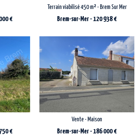
Terrain viabilisé 450 m² - Brem Sur Mer
 000 €
Brem-sur-Mer - 120 938 €
agence beaufort présente : dans un quartier
ement clos de
calme, venez découvrir ce beau terrain à bâtir
eur.<br> a
de 450m², borné, libre de constructeur et...
.
Vente - Maison
 750 €
Brem-sur-Mer - 186 000 €