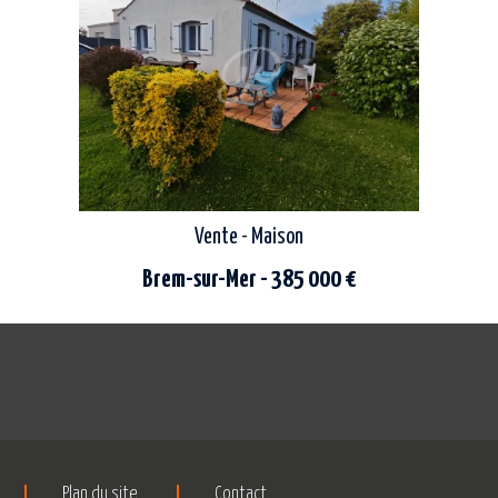
 résidentiel
composée d'une entrée, une cuisine
aménagée et équipée...
Vente - Maison
Brem-sur-Mer - 385 000 €
venez découvrir cette belle maison de 133
m2 située à brem-sur-mer, dans un
environnement calme et recherché à 15 min
de la plage des dunes à...
Plan du site
Contact