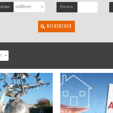
Indifférent
Prix mini.
 de bien
RECHERCHER
nt