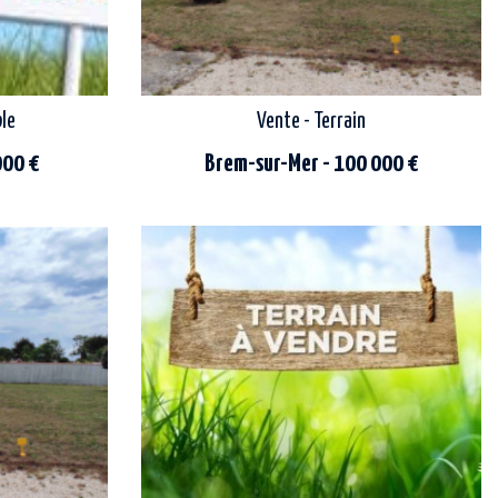
ble
Vente - Terrain
000 €
Brem-sur-Mer - 100 000 €
brem-sur-mer, terrain à bâtir de 374m2
, terrain
entièrement viabilisé. partiellement clos de
 superficie de
murs.<br> libre de constructeur.<br> a
découvrir !<br> les...