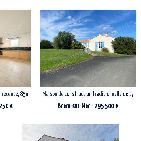
maison de plain-pied composée de 2
a voir sans
chambres , une cuisine , séjour /salon , un wc
indépendant , une salle d'eau avec douche
italienne , un...
 récente, 85m² habitables, 3 chambres, très bon état
Maison de construction traditionnelle de type 
 250 €
Brem-sur-Mer - 295 500 €
sur un terrain d'environ 1200m², maison de
iron 1300m du
construction traditionnelle de plain pied