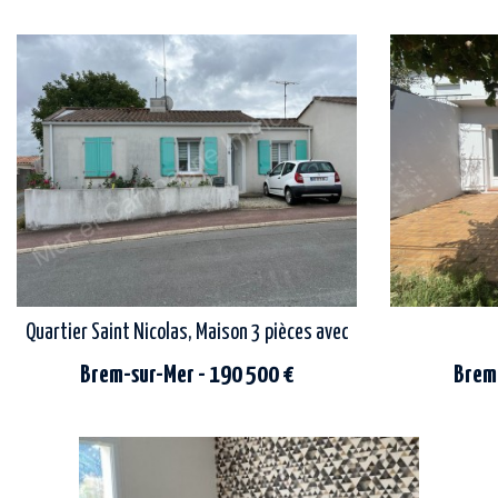
brem-sur-mer, terrain à bâtir de 522m2
agence beaufort présente : dans un quartier
entièrement viabilisé.<br> libre de
calme, venez 
constructeur.<br> a découvrir !<br> les
de 517m², bo
informations sur les risques...
Quartier Saint Nicolas, Maison 3 pièces avec garage
Brem-sur-Mer - 190 500 €
Brem-
pour investisseurs : dans le quartier typique
idéalement située dans le centre de brem-
de saint nicolas, à environ 1300m de la plage
sur-mer, ce