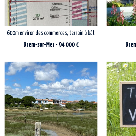
600m environ des commerces, terrain à bâtir viabilisé et libre 
Brem-sur-Mer - 94 000 €
Brem
située à environ 600 m des commerces, à
emplacement idéal, les commerces à pieds,
proximité du typique village de la gachère,
plage et 
des plages et de la forêt, cette parcelle de
viabilisée et
terrain de 276...