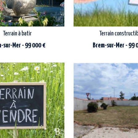
constructeur
Terrain à batir
Terrain constructi
-sur-Mer - 99 000 €
Brem-sur-Mer - 99 
idéalement situé à 300m des commerces et
forêt à 5min en vélo. parcelle
1200m de la plage des dunes
 libre de constructeur. ne tardez
constructible non viabilisé d'une
pas !
352m² avec une...