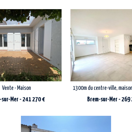
rare sur le secteur, terrain constructible
découvrir ce beau terrain à bâtir
d'une superficie de 1228 m². 
rné, libre de constructeur et...
tarder...
Vente - Maison
1300m du centre-ville, maison
sur-Mer - 241 270 €
Brem-sur-Mer - 269
a proximité du village typique de la gachère,
tte maison à usage d’habitation
des plages, de la forêt et env