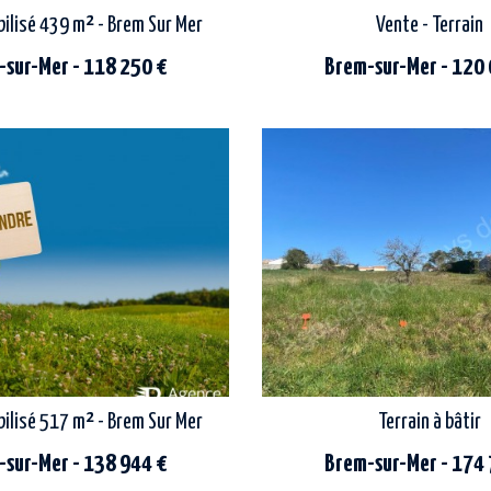
r de 309m² viabilisé et libre constr
bilisé 439 m² - Brem Sur Mer
Vente - Terrain
sur-Mer - 118 250 €
Brem-sur-Mer - 120
brem-sur-mer, terrain à bâtir de 393m2
découvrir ce beau terrain à bâtir
entièrement viabilisé. partiell
rné, libre de constructeur et...
murs.<br> libre de construct
découvrir !<br> les..
bilisé 517 m² - Brem Sur Mer
Terrain à bâtir
sur-Mer - 138 944 €
Brem-sur-Mer - 174