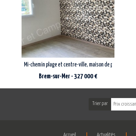
des dunes et 1000m du centre-ville, sur un
de plai
terrain clos...
Mi-chemin plage et centre-ville, maison de plain-pied d
Brem-sur-Mer - 327 000 €
située à seulement 1km de la plage des
dunes et du centre-ville, proche des écoles
Trier par
Prix croissa
et de toutes autres commodités, venez
découvrir cette maison...
Accueil
Actualités