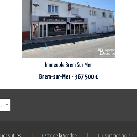
n-pied offre une superficie
centre ville, dans un quartier
d’environ 85 m2...
calme et...
e 6 pièces avec garage
Immeuble Brem Sur Mer
Brem-sur-Mer - 367 500 €
agence beaufort vous présente en
exclusivité cet ensemble immobilier avec
nt
locataires en place. il se compose, au rez-de-
chaussée, d'un espace...
Liens utiles
Carte de la Vendée
Qui sommes-nous ?