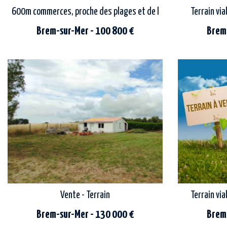
600m commerces, proche des plages et de la forêt, terrain à bâti
Terrain via
Brem-sur-Mer - 100 800 €
Brem-
située à environ 600 m des commerces, à
agence beaufort présente : dans un quartier
proximité du typique village de la gachère,
calme, venez 
des plages et de la forêt, cette parcelle de
de 439m², bo
terrain de 309...
Vente - Terrain
Terrain via
Brem-sur-Mer - 130 000 €
Brem-