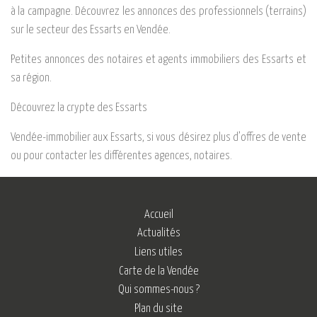
à la campagne. Découvrez les annonces des professionnels (terrains)
sur le secteur des Essarts en Vendée.
Petites annonces des notaires et agents immobiliers des Essarts et
sa région.
Découvrez la crypte des Essarts
Vendée-immobilier aux Essarts, si vous désirez plus d’offres de vente
ou pour contacter les différentes agences, notaires.
Accueil
Actualités
Liens utiles
Carte de la Vendée
Qui sommes-nous ?
Plan du site