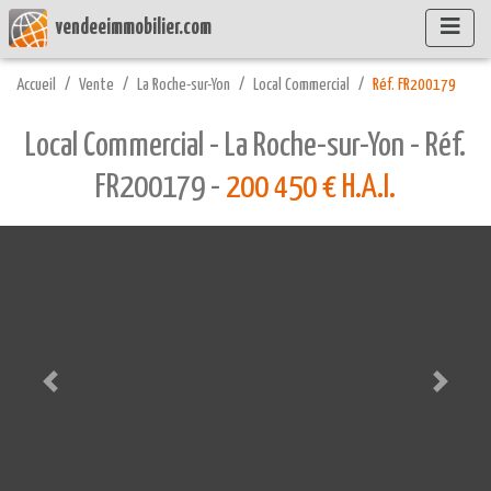
vendeeimmobilier.com
Accueil
Vente
La Roche-sur-Yon
Local Commercial
Réf. FR200179
Local Commercial - La Roche-sur-Yon - Réf.
FR200179 -
200 450 € H.A.I.
Précédente
Suivant