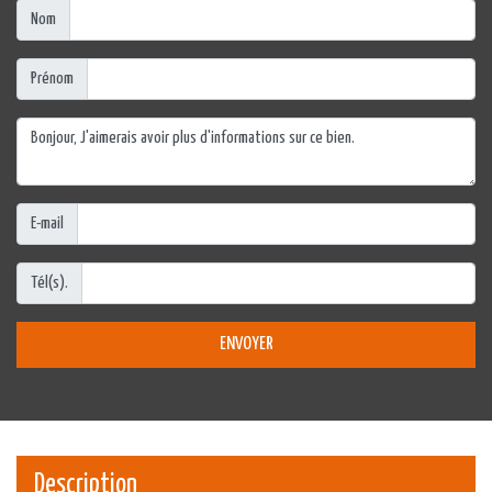
Nom
Prénom
E-mail
Tél(s).
ENVOYER
Description