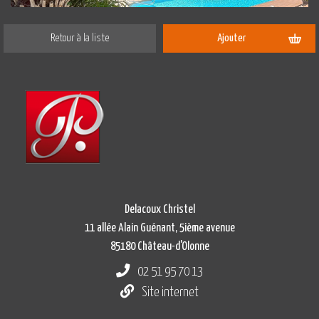
Retour à la liste
Ajouter
Delacoux Christel
11 allée Alain Guénant, 5ième avenue
85180 Château-d'Olonne
02 51 95 70 13
Site internet