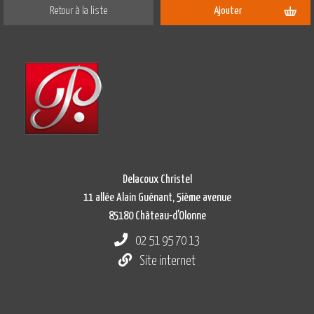
Retour à la liste
Ajouter
Delacoux Christel
11 allée Alain Guénant, 5ième avenue
85180 Château-d'Olonne
02 51 95 70 13
Site internet