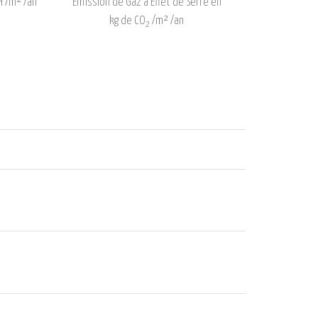
 /m² /an
Émission de Gaz à Effet de Serre en
kg de CO
/m² /an
2