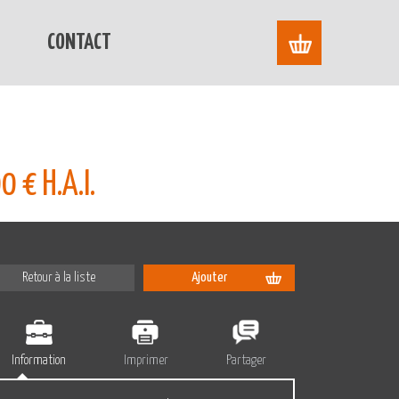
CONTACT
 € H.A.I.
Retour à la liste
Ajouter
Information
Imprimer
Partager