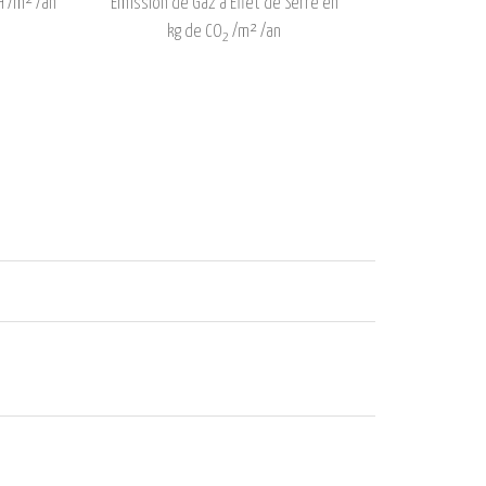
 /m² /an
Émission de Gaz à Effet de Serre en
kg de CO
/m² /an
2