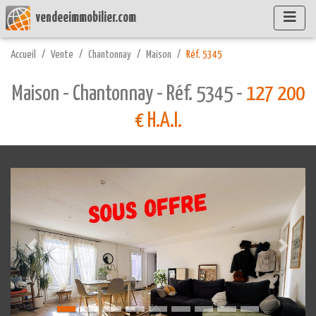
vendeeimmobilier.com
Accueil
Vente
Chantonnay
Maison
Réf. 5345
Maison - Chantonnay - Réf. 5345 -
127 200
€ H.A.I.
Précédente
Suivant