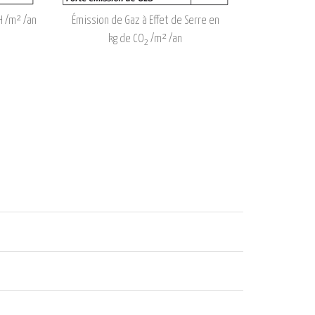
 /m² /an
Émission de Gaz à Effet de Serre en
kg de CO
/m² /an
2