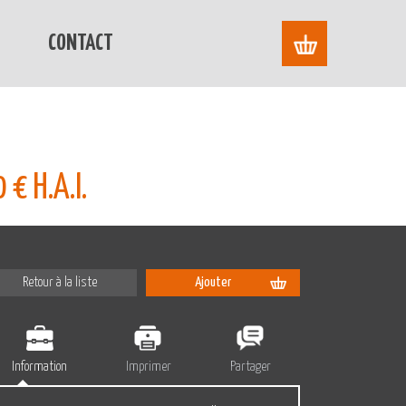
CONTACT
€ H.A.I.
Retour à la liste
Ajouter
Information
Imprimer
Partager